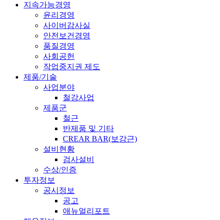
지속가능경영
윤리경영
사이버감사실
안전보건경영
품질경영
사회공헌
작업중지권 제도
제품/기술
사업분야
철강사업
제품군
철근
반제품 및 기타
CREAR BAR(보강근)
설비현황
검사설비
수상/인증
투자정보
공시정보
공고
애뉴얼리포트