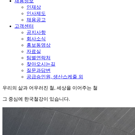
채용정보
인재상
인사제도
채용공고
고객센터
공지사항
회사소식
홍보동영상
자료실
팀별연락처
찾아오시는길
질문과답변
공급승인원, 생산스케줄 외
우리의 삶과 어우러진 철, 세상을 이어주는 철
그 중심에 한국철강이 있습니다.