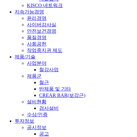
KISCO 네트워크
지속가능경영
윤리경영
사이버감사실
안전보건경영
품질경영
사회공헌
작업중지권 제도
제품/기술
사업분야
철강사업
제품군
철근
반제품 및 기타
CREAR BAR(보강근)
설비현황
검사설비
수상/인증
투자정보
공시정보
공고