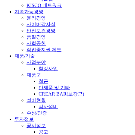
KISCO 네트워크
지속가능경영
윤리경영
사이버감사실
안전보건경영
품질경영
사회공헌
작업중지권 제도
제품/기술
사업분야
철강사업
제품군
철근
반제품 및 기타
CREAR BAR(보강근)
설비현황
검사설비
수상/인증
투자정보
공시정보
공고