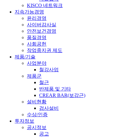
KISCO 네트워크
지속가능경영
윤리경영
사이버감사실
안전보건경영
품질경영
사회공헌
작업중지권 제도
제품/기술
사업분야
철강사업
제품군
철근
반제품 및 기타
CREAR BAR(보강근)
설비현황
검사설비
수상/인증
투자정보
공시정보
공고