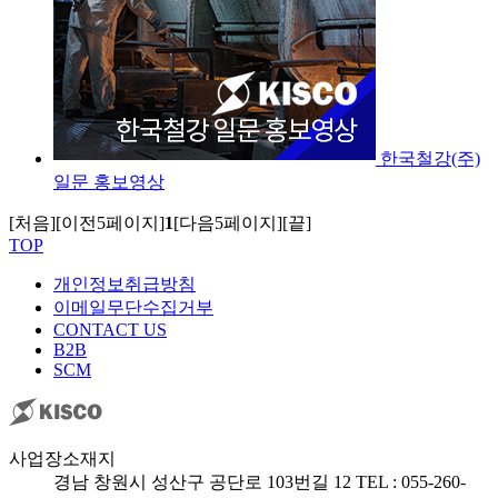
한국철강(주)
일문 홍보영상
[처음]
[이전5페이지]
1
[다음5페이지]
[끝]
TOP
개인정보취급방침
이메일무단수집거부
CONTACT US
B2B
SCM
사업장소재지
경남 창원시 성산구 공단로 103번길 12
TEL : 055-260-